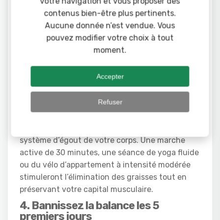
votre navigation et vous proposer des
de rush professionnel intensif ou lors d’un
contenus bien-être plus pertinents.
week-end d’invitations familiales. Idéalement,
Aucune donnée n’est vendue. Vous
commencez un
vendredi ou un samedi
. Ainsi,
pouvez modifier votre choix à tout
les jours 1 et 2 (les plus calmes) se dérouleront à
moment.
la maison, vous permettant de vous reposer et
de respecter vos horaires de prises sans stress.
Accepter
3. Pratiquez une activité physique
douce
Refuser
Le repos total est une erreur. Le mouvement
active la circulation lymphatique, qui est le
système d’égout de votre corps. Une marche
active de 30 minutes, une séance de yoga fluide
ou du vélo d’appartement à intensité modérée
stimuleront l’élimination des graisses tout en
préservant votre capital musculaire.
4. Bannissez la balance les 5
premiers jours