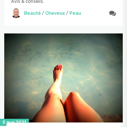
Avis & conseils.
Beauté
/
Cheveux
/
Peau
5 mai 2021