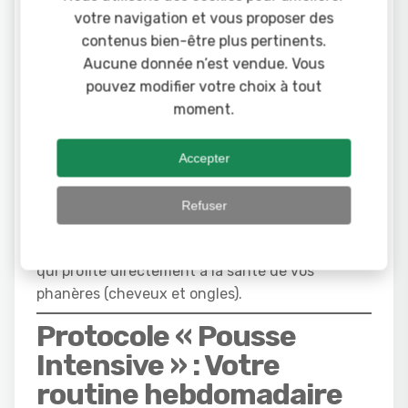
Les briques de la
votre navigation et vous proposer des
Kératine
contenus bien-être plus pertinents.
Aucune donnée n’est vendue. Vous
Le cheveu est composé à 95 % de kératine. Sans
pouvez modifier votre choix à tout
les bons nutriments dans votre sang, aucun
moment.
shampoing ne pourra faire de miracle.
Les indispensables :
Acides aminés soufrés,
Accepter
Zinc, Fer et Vitamines du groupe B.
L’astuce « Boost » :
Consommer de la
Pulpe
Refuser
d’Aloe Vera
en interne aide à optimiser
l’absorption des nutriments (biodisponibilité), ce
qui profite directement à la santé de vos
phanères (cheveux et ongles).
Protocole « Pousse
Intensive » : Votre
routine hebdomadaire