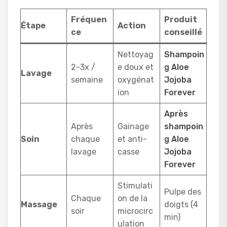
Fréquen
Produit
Étape
Action
ce
conseillé
Nettoyag
Shampoin
2-3x /
e doux et
g Aloe
Lavage
semaine
oxygénat
Jojoba
ion
Forever
Après
Après
Gainage
shampoin
Soin
chaque
et anti-
g Aloe
lavage
casse
Jojoba
Forever
Stimulati
Pulpe des
Chaque
on de la
Massage
doigts (4
soir
microcirc
min)
ulation