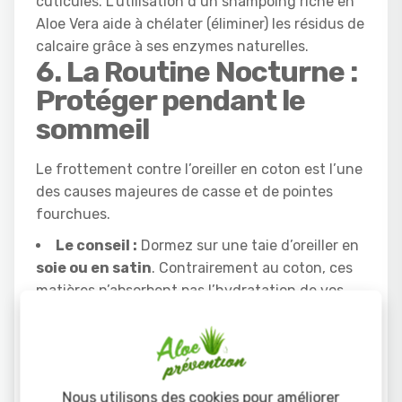
cuticules. L’utilisation d’un shampoing riche en
Aloe Vera aide à chélater (éliminer) les résidus de
calcaire grâce à ses enzymes naturelles.
6. La Routine Nocturne :
Protéger pendant le
sommeil
Le frottement contre l’oreiller en coton est l’une
des causes majeures de casse et de pointes
fourchues.
Le conseil :
Dormez sur une taie d’oreiller en
soie ou en satin
. Contrairement au coton, ces
matières n’absorbent pas l’hydratation de vos
cheveux et limitent les frictions. Attachez vos
cheveux en une tresse lâche pour éviter qu’ils
ne s’emmêlent durant la nuit.
7. La Nutrition Interne :
Nous utilisons des cookies pour améliorer