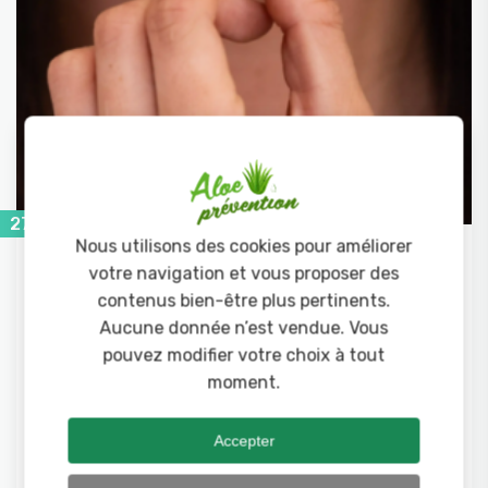
27 novembre 2025
Nous utilisons des cookies pour améliorer
Absorbent-D Forever – Vitamine D3 :
votre navigation et vous proposer des
avis, bienfaits, dosage et guide
contenus bien-être plus pertinents.
complet
Aucune donnée n’est vendue. Vous
pouvez modifier votre choix à tout
La vitamine D est l’un des compléments les plus
moment.
recommandés aujourd’hui, tant elle joue un rôle
majeur dans l’immunité, les os, les muscles et
l’énergie. Absorbent-D Forever est une vitamine
Accepter
D3 à mâcher, délicieuse grâce à son goût naturel