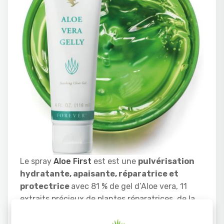
Le spray
Aloe First
est est une
pulvérisation
hydratante, apaisante, réparatrice et
protectrice
avec 81 % de gel d’Aloe vera, 11
extraits précieux de plantes réparatrices, de la
propolis d’abeille et de l’allantoïne. Pratique
d’utilisation il apaise la peau après une épilation