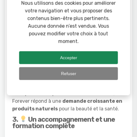
Les 10 avantages de
Nous utilisons des cookies pour améliorer
rejoindre Forever Living
votre navigation et vous proposer des
:
contenus bien-être plus pertinents.
Aucune donnée n’est vendue. Vous
1.
Une activité sérieuse, légale et
pouvez modifier votre choix à tout
reconnue
moment.
Forever Living respecte un cadre réglementé,
Accepter
transparent et éthique.
2.
Des produits de qualité,
Refuser
naturels et tendance
Avec plus de 100 produits à base d’aloe vera,
Forever répond à une
demande croissante en
produits naturels
pour la beauté et la santé.
3.
Un accompagnement et une
formation complète