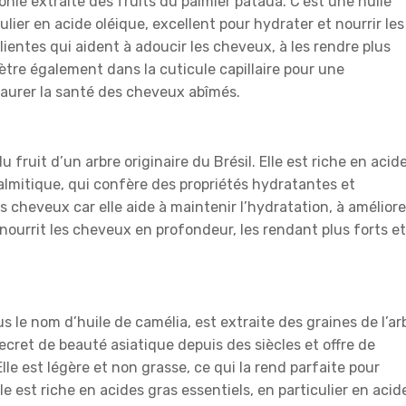
onie extraite des fruits du palmier patauà. C’est une huile
ulier en acide oléique, excellent pour hydrater et nourrir les
lientes qui aident à adoucir les cheveux, à les rendre plus
énètre également dans la cuticule capillaire pour une
taurer la santé des cheveux abîmés.
u fruit d’un arbre originaire du Brésil. Elle est riche en acid
palmitique, qui confère des propriétés hydratantes et
s cheveux car elle aide à maintenir l’hydratation, à améliore
le nourrit les cheveux en profondeur, les rendant plus forts et
 le nom d’huile de camélia, est extraite des graines de l’ar
ecret de beauté asiatique depuis des siècles et offre de
e est légère et non grasse, ce qui la rend parfaite pour
le est riche en acides gras essentiels, en particulier en acid