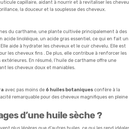
ticule capillaire, aidant à nourrir et à revitaliser les cheve
 brillance, la douceur et la souplesse des cheveux.
ines du carthame, une plante cultivée principalement à des
n acide linoléique, un acide gras essentiel, ce qui en fait un
 Elle aide à hydrater les cheveux et le cuir chevelu. Elle est
ur les cheveux fins . De plus, elle contribue à renforcer les
 extérieures. En résumé, l’huile de carthame offre une
sant les cheveux doux et maniables.
ra
avec pas moins de
6 huiles botaniques
confère à la
ficacité remarquable pour des cheveux magnifiques en pleine
ages d’une huile sèche ?
ent plus légères que d’autres huiles, ce qui les rend idéale