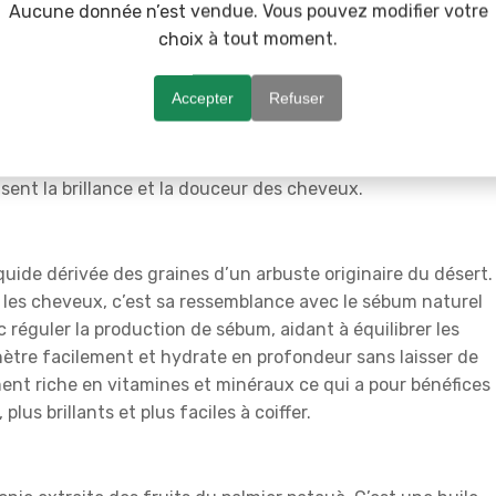
Aucune donnée n’est vendue. Vous pouvez modifier votre
choix à tout moment.
Accepter
Refuser
 qui la rend légère et nourrissante. Elle pénètre facilement
ofondeur sans alourdir. Elle contient aussi des minéraux
aident à renforcer les cheveux et à prévenir la casse. En bon
risent la brillance et la douceur des cheveux.
liquide dérivée des graines d’un arbuste originaire du désert.
ur les cheveux, c’est sa ressemblance avec le sébum naturel
c réguler la production de sébum, aidant à équilibrer les
énètre facilement et hydrate en profondeur sans laisser de
ement riche en vitamines et minéraux ce qui a pour bénéfices
plus brillants et plus faciles à coiffer.