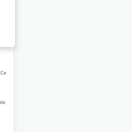
us,
 Ce
 de