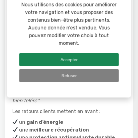
Nous utilisons des cookies pour améliorer
Ce que disent
votre navigation et vous proposer des
contenus bien-être plus pertinents.
les utilisateurs
Aucune donnée n’est vendue. Vous
pouvez modifier votre choix à tout
moment.
“Je prends Nutra Q10 chaque matin
dans mon aloe vera gel — énergie plus stable et
Accepter
moins de fatigue.”
☆
“Meilleur confort général, perception
Refuser
d’un cœur plus fort et plus d’endurance.”
“Produit de qualité, facile à utiliser,
bien toléré.”
Les retours clients mettent en avant :
un
gain d’énergie
une
meilleure récupération
une
protection antioxydante durable