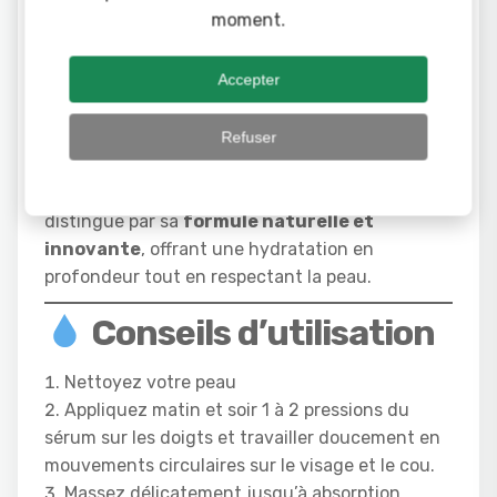
moment.
Grâce à
Effet apaisant
Absent
l’Aloe Vera
Accepter
Tolérance
peaux
Excellente
Moyenne
Refuser
sensibles
Verdict :
Le Sérum Hydratant Forever™ se
distingue par sa
formule naturelle et
innovante
, offrant une hydratation en
profondeur tout en respectant la peau.
Conseils d’utilisation
Nettoyez votre peau
Appliquez matin et soir 1 à 2 pressions du
sérum sur les doigts et travailler doucement en
mouvements circulaires sur le visage et le cou.
Massez délicatement jusqu’à absorption