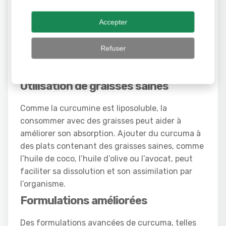
dans le poivre noir. La pipérine inhibe certaines
enzymes qui métabolisent la curcumine,
Accepter
augmentant ainsi sa biodisponibilité de manière
significative. Des études ont montré que la
Refuser
pipérine peut augmenter l’absorption de la
curcumine de 2000%.
Utilisation de graisses saines
Comme la curcumine est liposoluble, la
consommer avec des graisses peut aider à
améliorer son absorption. Ajouter du curcuma à
des plats contenant des graisses saines, comme
l’huile de coco, l’huile d’olive ou l’avocat, peut
faciliter sa dissolution et son assimilation par
l’organisme.
Formulations améliorées
Des formulations avancées de curcuma, telles