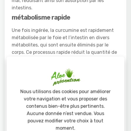
mal, réduisant ainsi son absorption par les
intestins.
métabolisme rapide
Une fois ingérée, la curcumine est rapidement
métabolisée par le foie et l’intestin en divers
métabolites, qui sont ensuite éliminés par le
corps. Ce processus rapide réduit la quantité de
curcumine active disponible pour exercer ses
effets bénéfiques.
Solutions pour améliorer
l’absorption du curcuma
Nous utilisons des cookies pour améliorer
Combinaison avec la pipérine
votre navigation et vous proposer des
contenus bien-être plus pertinents.
L’une des méthodes les plus efficaces pour
Aucune donnée n’est vendue. Vous
améliorer l’absorption de la curcumine est de la
pouvez modifier votre choix à tout
combiner avec la pipérine, un composé trouvé
moment.