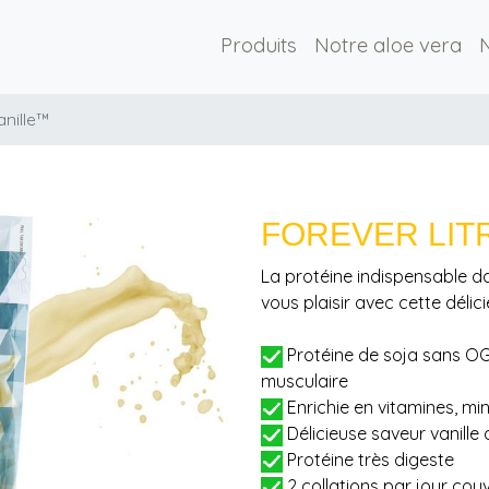
Produits
Notre aloe vera
anille™
FOREVER LIT
La protéine indispensable d
vous plaisir avec cette déli
Protéine de soja sans OGM
musculaire
Enrichie en vitamines, mi
Délicieuse saveur vanille d
Protéine très digeste
2 collations par jour cou