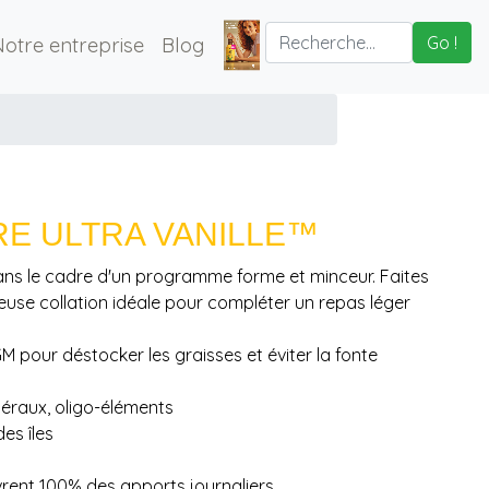
Notre entreprise
Blog
Go !
RE ULTRA VANILLE™
ans le cadre d'un programme forme et minceur. Faites
cieuse collation idéale pour compléter un repas léger
 pour déstocker les graisses et éviter la fonte
néraux, oligo-éléments
es îles
vrent 100% des apports journaliers