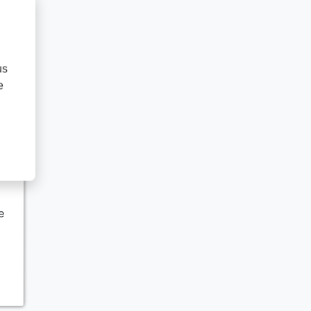
us
e
e