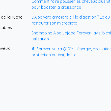
Comment faire pousser les cheveux plus vit
pour booster la croissance
 de la ruche
L'Aloe vera améliore-t-il la digestion ? Le g
restaurer son microbiote
sables
Shampoing Aloe Jojoba Forever : avis, bienf
utilisation
eveux
🔋 Forever Nutra Q10™ – énergie, circulatio
protection antioxydante