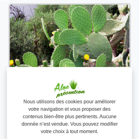
Forever Lean : Un produit
Nous utilisons des cookies pour améliorer
naturel à base de figue de
votre navigation et vous proposer des
contenus bien-être plus pertinents. Aucune
Barbarie qui vous aide à perdre
donnée n’est vendue. Vous pouvez modifier
du poids
votre choix à tout moment.