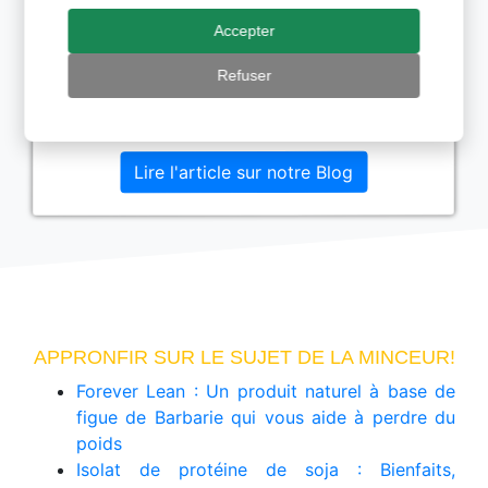
Le Nopal est plus connu sous le nom de
Accepter
figuier de Barbarie (Opuntia ficus indica). Ce
cactus peut atteindre 5 à 6 mètres mètres de
Refuser
haut et pousse dans les climats chauds et
arides.
Lire l'article sur notre Blog
APPRONFIR SUR LE SUJET DE LA MINCEUR!
Forever Lean : Un produit naturel à base de
figue de Barbarie qui vous aide à perdre du
poids
Isolat de protéine de soja : Bienfaits,