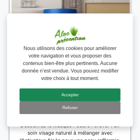
Nous utilisons des cookies pour améliorer
votre navigation et vous proposer des
contenus bien-être plus pertinents. Aucune
donnée n’est vendue. Vous pouvez modifier
votre choix à tout moment.
Masque Poudre Forever – Le
Accepter
soin raffermissant visage à base
Refuser
d’ingrédients naturels
Découvrez le Masque Poudre Forever : un
soin visage naturel à mélanger avec