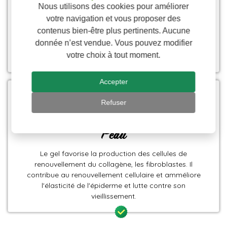
Nous utilisons des cookies pour améliorer
Cellules
votre navigation et vous proposer des
contenus bien-être plus pertinents. Aucune
L’Aloe vera une source d’antioxydants. Ces derniers sont
donnée n’est vendue. Vous pouvez modifier
des piégeurs de radicaux libres et protègent les cellules
votre choix à tout moment.
de l’oxydation.
Accepter
Refuser
Peau
Le gel favorise la production des cellules de
renouvellement du collagène, les fibroblastes. Il
contribue au renouvellement cellulaire et amméliore
l'élasticité de l'épiderme et lutte contre son
vieillissement.