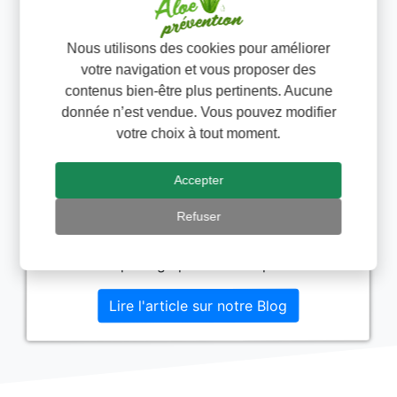
Découvrez le secret d’Aloe Lips
Nous utilisons des cookies pour améliorer
votre navigation et vous proposer des
le stick lèvres de Forever
contenus bien-être plus pertinents. Aucune
donnée n’est vendue. Vous pouvez modifier
Les lèvres desséchées sont un problème
votre choix à tout moment.
courant qui touche de nombreuses
personnes, en particulier pendant les mois
d’hiver. Ce phénomène peut être
Accepter
inconfortable, inesthétique et même
Refuser
douloureux. Avoir des lèvres douces,
hydratées et irrésistibles est un objectif
partagé par beaucoup.
Lire l'article sur notre Blog